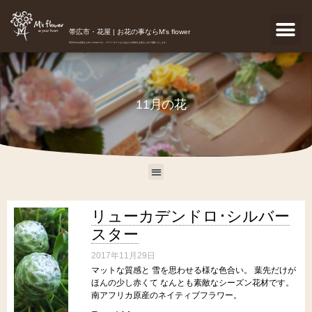
帯広市・花屋 | お花の事ならM's flower
帯広市のお花屋さんM's flowerです。フラワーギフトなどあなたの気持ちを真心こめて宅配いたします。
11月の花
リューカデンドロ･シルバー
スター
2017年11月29日
マットな質感と 雪を思わせる様な色合い。 葉先だけが
ほんの少し赤くて なんとも素敵なシーズン花材です。
南アフリカ原産のネイティブフラワー。