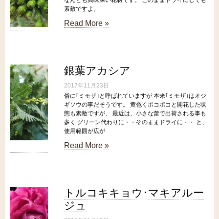
素敵ですよ。
Read More »
銀葉アカシア
2017年11月23日
俗に｢ミモザ｣と呼ばれていますが 本来｢ミモザ｣はオジ
ギソウの事だそうです。 黄色くポコポコと開花した状
態も素敵ですが、 最近は、小さな蕾で出荷される事も
多く グリーン代わりに・・そのままドライに・・ と、
使用範囲が広が
Read More »
トルコキキョウ･マキアルー
ジュ