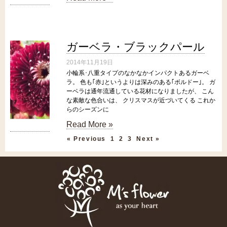
ガーベラ・ブラックパール
2014年11月19日
小輪系･八重タイプのなかなかインパクトあるガーベ
ラ。 色も｢赤｣というよりは深みのある｢ボルドー｣。 ガ
ーベラは通年流通している花材になりましたが、 こん
な素敵な色合いは、 クリスマスが近づいてくる これか
らのシーズンに
Read More »
« Previous
1
2
3
Next »