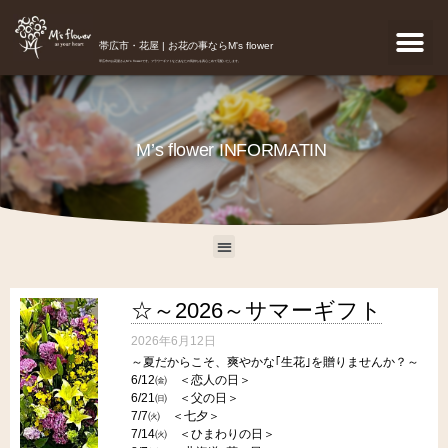
帯広市・花屋 | お花の事ならM's flower
帯広市のお花屋さんM's flowerです。フラワーギフトなどあなたの気持ちを真心こめて宅配いたします。
M’s flower INFORMATIN
☆～2026～サマーギフト
2026年6月12日
～夏だからこそ、爽やかな｢生花｣を贈りませんか？～
6/12㈮ ＜恋人の日＞
6/21㈰ ＜父の日＞
7/7㈫ ＜七夕＞
7/14㈫ ＜ひまわりの日＞