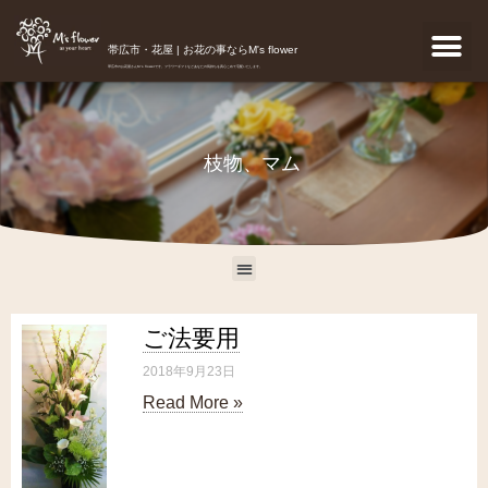
帯広市・花屋 | お花の事ならM's flower
帯広市のお花屋さんM's flowerです。フラワーギフトなどあなたの気持ちを真心こめて宅配いたします。
枝物、マム
ご法要用
2018年9月23日
Read More »