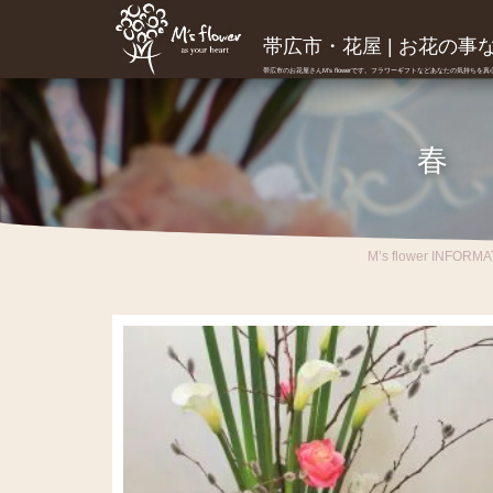
帯広市・花屋 | お花の事ならM
帯広市のお花屋さんM's flowerです。フラワーギフトなどあなたの気持ちを
春
M’s flower INFORMA