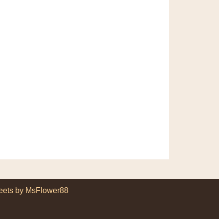
eets by MsFlower88