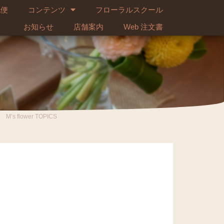
配便
コンテンツ
フローラルスクール
お知らせ
店舗案内
Web 注文書
M’s flower TOPICS