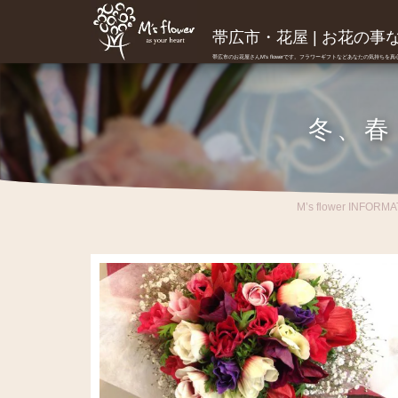
帯広市・花屋 | お花の事ならM
帯広市のお花屋さんM's flowerです。フラワーギフトなどあなたの気持ちを
冬、春
M’s flower INFORMA