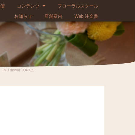
配便
コンテンツ
フローラルスクール
お知らせ
店舗案内
Web 注文書
M’s flower TOPICS