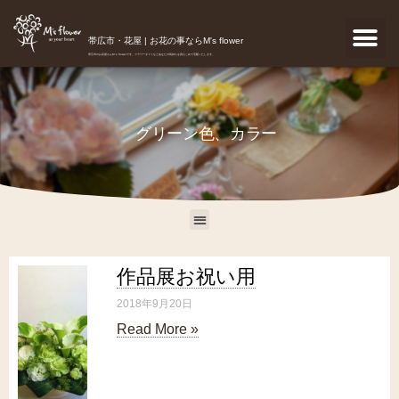
帯広市・花屋 | お花の事ならM's flower
帯広市のお花屋さんM's flowerです。フラワーギフトなどあなたの気持ちを真心こめて宅配いたします。
グリーン色、カラー
作品展お祝い用
2018年9月20日
Read More »