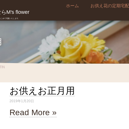
ホーム
お供え花の定期宅
's flower
真心こめて宅配いたします。
用
TIN
お供えお正月用
2019年1月20日
Read More »