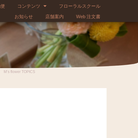
配便
コンテンツ
フローラルスクール
お知らせ
店舗案内
Web 注文書
M’s flower TOPICS