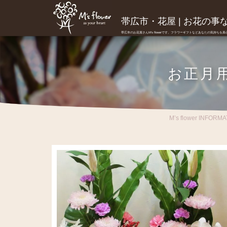
帯広市・花屋 | お花の事ならM
帯広市のお花屋さんM's flowerです。フラワーギフトなどあなたの気持ちを
お正月
M’s flower INFORMA