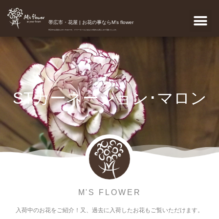
帯広市・花屋 | お花の事ならM's flower
帯広市のお花屋さんM's flowerです。フラワーギフトなどあなたの気持ちを真心こめて宅配いたします。
STカーネーション･マロン
M'S FLOWER
入荷中のお花をご紹介！又、過去に入荷したお花もご覧いただけます。