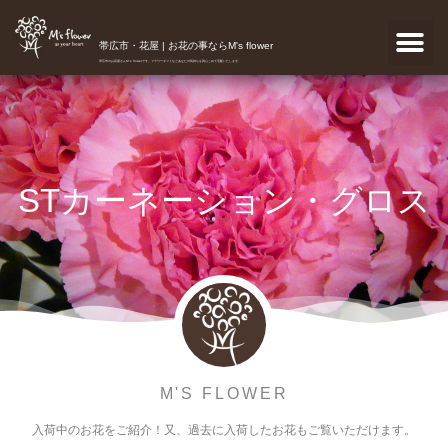
帯広市・花屋 | お花の事ならM's flower
帯広市のお花屋さんM's flowerです。フラワーギフトなどあなたの気持ちを真心こめて宅配いたします。
STカーネーション・グロス
M'S FLOWER
入荷中のお花をご紹介！又、過去に入荷したお花もご覧いただけます。