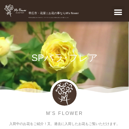
帯広市・花屋 | お花の事ならM's flower
帯広市のお花屋さんM's flowerです。フラワーギフトなどあなたの気持ちを真心こめて宅配いたします。
SPバラ･フレア
M'S FLOWER
入荷中のお花をご紹介！又、過去に入荷したお花もご覧いただけます。