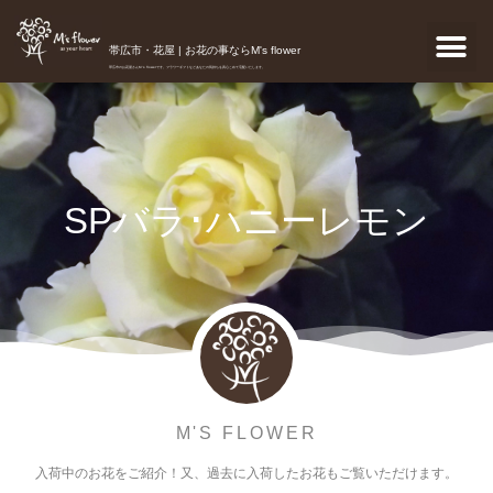
帯広市・花屋 | お花の事ならM's flower
帯広市のお花屋さんM's flowerです。フラワーギフトなどあなたの気持ちを真心こめて宅配いたします。
SPバラ･ハニーレモン
M'S FLOWER
入荷中のお花をご紹介！又、過去に入荷したお花もご覧いただけます。