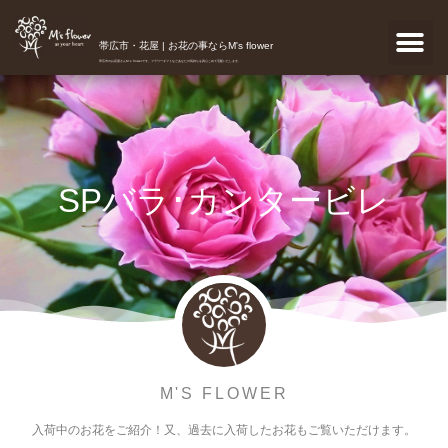
帯広市・花屋 | お花の事ならM's flower
帯広市のお花屋さんM's flowerです。フラワーギフトなどあなたの気持ちを真心こめて宅配いたします。
SPバラ･カンタービレ
M'S FLOWER
入荷中のお花をご紹介！又、過去に入荷したお花もご覧いただけます。