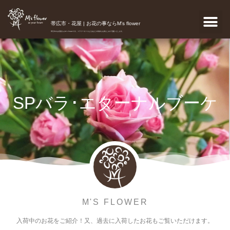
帯広市・花屋 | お花の事ならM's flower
帯広市のお花屋さんM's flowerです。フラワーギフトなどあなたの気持ちを真心こめて宅配いたします。
SPバラ･エターナルブーケ
M'S FLOWER
入荷中のお花をご紹介！又、過去に入荷したお花もご覧いただけます。