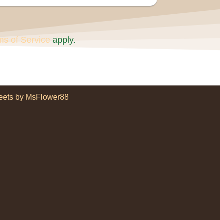
ms of Service
apply.
eets by MsFlower88