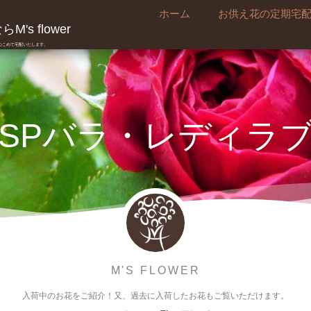
ホーム
お供え花の定期宅
's flower
真心こめて宅配いたします。
SPバラ・レディラ
M'S FLOWER
入荷中のお花をご紹介！又、過去に入荷したお花もご覧いただけます。