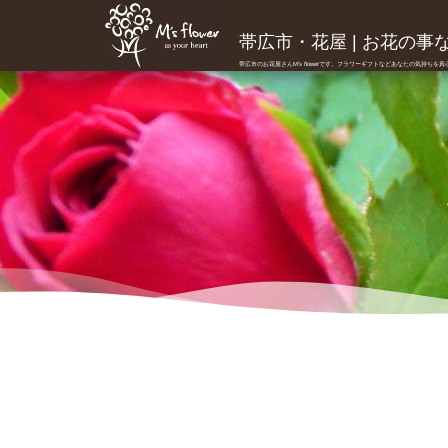
帯広市・花屋 | お花の事ならM
帯広市のお花屋さんM's flowerです。フラワーギフトなどあなたの気持ちを