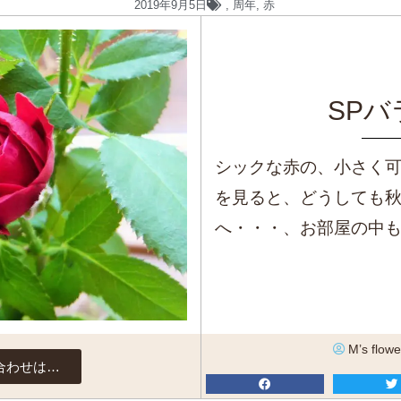
2019年9月5日
,
周年
,
赤
SP
シックな赤の、小さく可
を見ると、どうしても
へ・・・、お部屋の中
M’s flowe
合わせは…