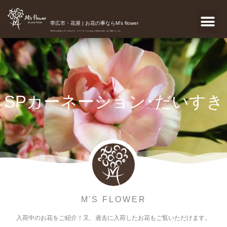
帯広市・花屋 | お花の事ならM's flower
帯広市のお花屋さんM's flowerです。フラワーギフトなどあなたの気持ちを真心こめて宅配いたします。
SPカーネーション･だいすき
M'S FLOWER
入荷中のお花をご紹介！又、過去に入荷したお花もご覧いただけます。