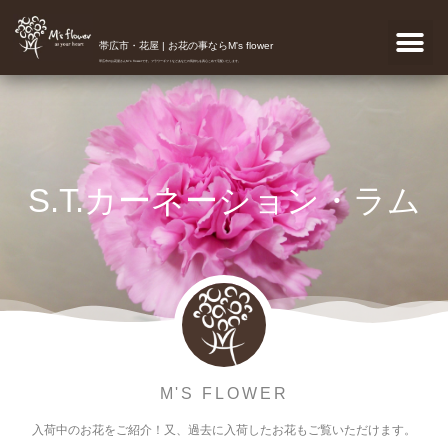
帯広市・花屋 | お花の事ならM's flower
帯広市のお花屋さんM's flowerです。フラワーギフトなどあなたの気持ちを真心こめて宅配いたします。
S.T.カーネーション・ラム
M'S FLOWER
入荷中のお花をご紹介！又、過去に入荷したお花もご覧いただけます。