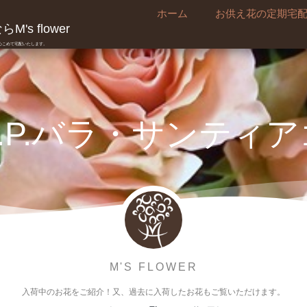
ホーム
お供え花の定期宅
's flower
真心こめて宅配いたします。
S.P.バラ・サンティア
M'S FLOWER
入荷中のお花をご紹介！又、過去に入荷したお花もご覧いただけます。