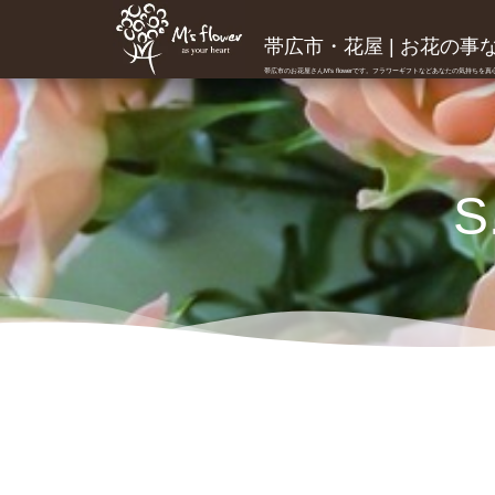
帯広市・花屋 | お花の事ならM
帯広市のお花屋さんM's flowerです。フラワーギフトなどあなたの気持ちを