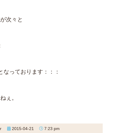
花が次々と
：
となっております：：：
すねぇ。
！
r
2015-04-21
7:23 pm