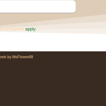
ms of Service
apply.
eets by MsFlower88