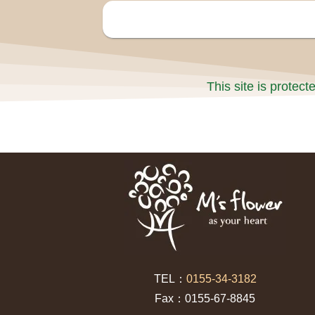
This site is prote
TEL：
0155-34-3182
Fax：0155-67-8845