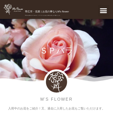
帯広市・花屋 | お花の事ならM's flower
帯広市のお花屋さんM's flowerです。フラワーギフトなどあなたの気持ちを真心こめて宅配いたします。
ＳＰバラ
M'S FLOWER
入荷中のお花をご紹介！又、過去に入荷したお花もご覧いただけます。