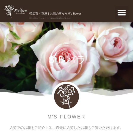
帯広市・花屋 | お花の事ならM's flower
帯広市のお花屋さんM's flowerです。フラワーギフトなどあなたの気持ちを真心こめて宅配いたします。
ＳＰバラ
M'S FLOWER
入荷中のお花をご紹介！又、過去に入荷したお花もご覧いただけます。