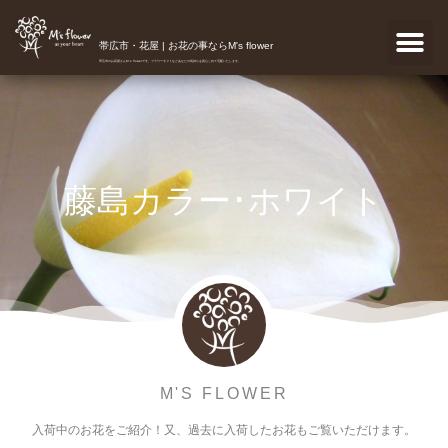
帯広市・花屋 | お花の事ならM's flower
帯広市のお花屋さんM's flowerです。フラワーギフトなどあなたの気持ちを真心こめて宅配いたします。
藤島カラー･ホワイト
M'S FLOWER
入荷中のお花をご紹介！又、過去に入荷したお花もご覧いただけます。