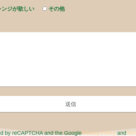
レンジが欲しい
その他
cted by reCAPTCHA and the Google
Privacy Policy
and
Ter