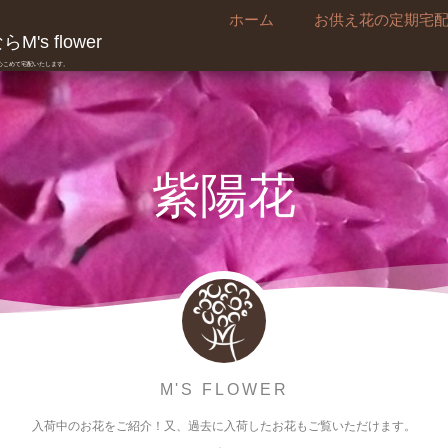
ホーム
お供え花の定期宅
's flower
真心こめて宅配いたします。
紫陽花
M'S FLOWER
入荷中のお花をご紹介！又、過去に入荷したお花もご覧いただけます。