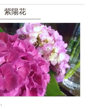
紫陽花
く、