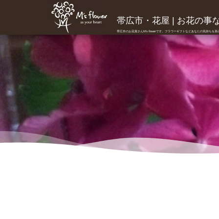
帯広市・花屋 | お花の事ならM
帯広市のお花屋さんM's flowerです。フラワーギフトなどあなたの気持ちを