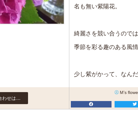
名も無い紫陽花。
綺麗さを競い合うので
季節を彩る趣のある風
少し紫がかって、なん
M’s flowe
合わせは…