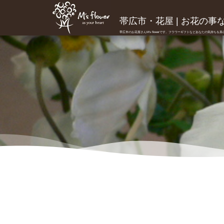
帯広市・花屋 | お花の事ならM
帯広市のお花屋さんM's flowerです。フラワーギフトなどあなたの気持ちを