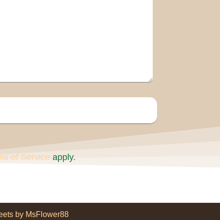
ms of Service
apply.
eets by MsFlower88