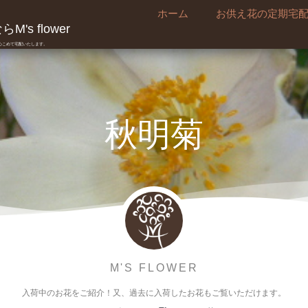
ホーム
お供え花の定期宅
's flower
真心こめて宅配いたします。
秋明菊
M'S FLOWER
入荷中のお花をご紹介！又、過去に入荷したお花もご覧いただけます。