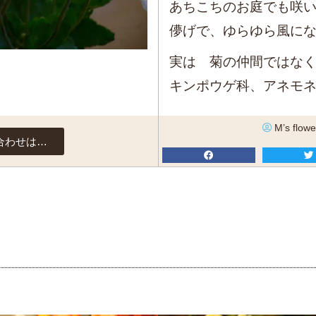
あちこちのお庭でも咲
儚げで、ゆらゆら風に
実は 菊の仲間ではな
キンポウゲ科、アネモ
M’s flowe
合わせは…