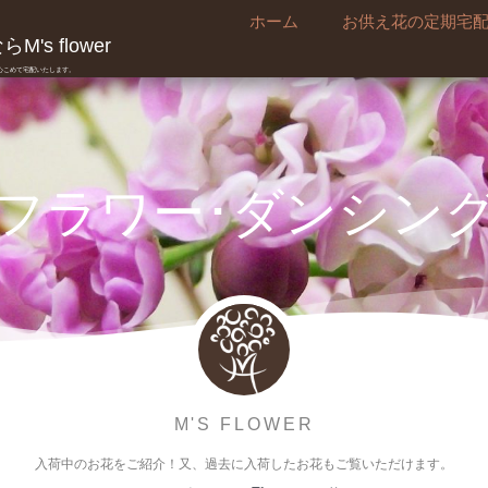
ホーム
お供え花の定期宅
's flower
真心こめて宅配いたします。
フラワー･ダンシン
M'S FLOWER
入荷中のお花をご紹介！又、過去に入荷したお花もご覧いただけます。