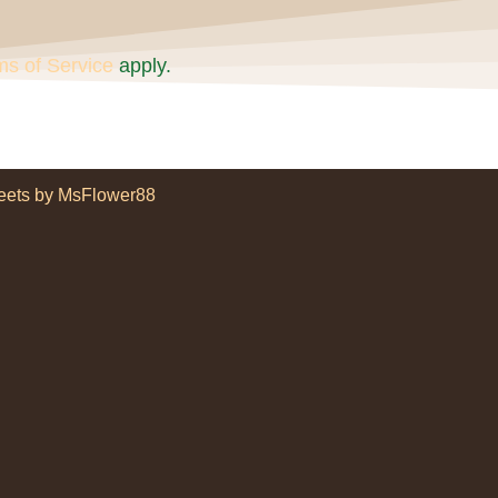
ms of Service
apply.
eets by MsFlower88