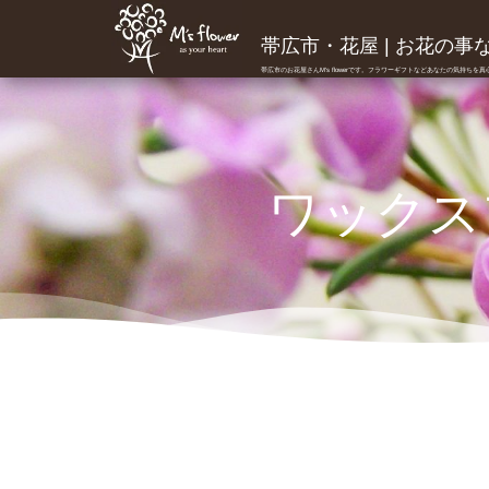
帯広市・花屋 | お花の事ならM
帯広市のお花屋さんM's flowerです。フラワーギフトなどあなたの気持ちを
ワックス