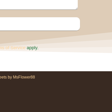
ms of Service
apply.
eets by MsFlower88