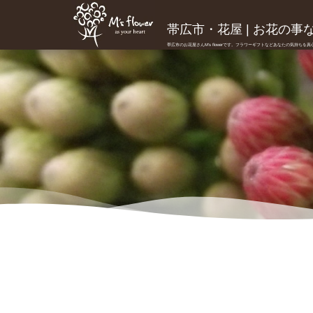
帯広市・花屋 | お花の事ならM
帯広市のお花屋さんM's flowerです。フラワーギフトなどあなたの気持ちを