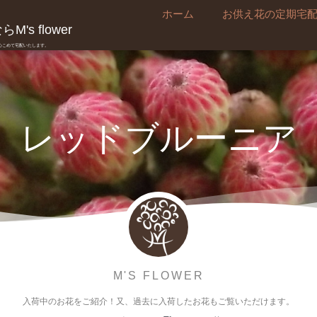
ホーム
お供え花の定期宅
's flower
真心こめて宅配いたします。
レッドブルーニア
M'S FLOWER
入荷中のお花をご紹介！又、過去に入荷したお花もご覧いただけます。