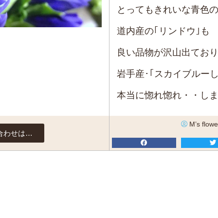
とってもきれいな青色の
道内産の｢リンドウ｣も
良い品物が沢山出てお
岩手産･｢スカイブルー
本当に惚れ惚れ・・し
M’s flowe
合わせは…