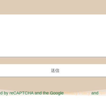
cted by reCAPTCHA and the Google
Privacy Policy
and
Ter