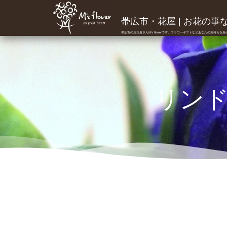
帯広市・花屋 | お花の事ならM
帯広市のお花屋さんM's flowerです。フラワーギフトなどあなたの気持ちを
リンド