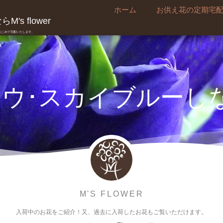
ホーム
お供え花の定期宅
's flower
真心こめて宅配いたします。
ウ･スカイブルーし
M'S FLOWER
入荷中のお花をご紹介！又、過去に入荷したお花もご覧いただけます。