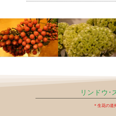
リンドウ･
＊生花の道