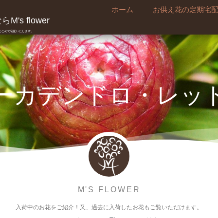
ホーム
お供え花の定期宅
's flower
真心こめて宅配いたします。
ーカデンドロ・レッ
M'S FLOWER
入荷中のお花をご紹介！又、過去に入荷したお花もご覧いただけます。