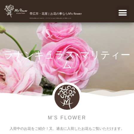
帯広市・花屋 | お花の事ならM's flower
帯広市のお花屋さんM's flowerです。フラワーギフトなどあなたの気持ちを真心こめて宅配いたします。
ラナンキュラス･マリティー
ム
M'S FLOWER
入荷中のお花をご紹介！又、過去に入荷したお花もご覧いただけます。