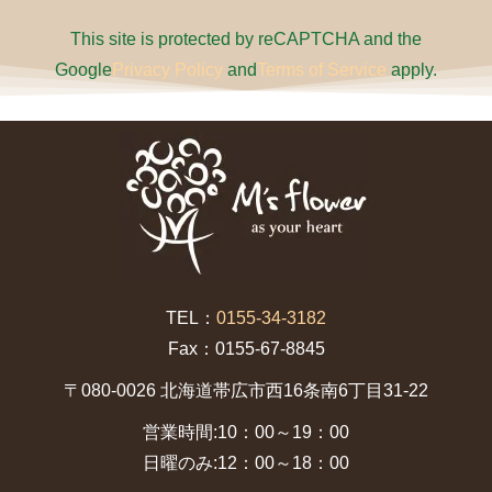
This site is protected by reCAPTCHA and the
Google
Privacy Policy
and
Terms of Service
apply.
TEL：
0155-34-3182
Fax：0155-67-8845
〒080-0026 北海道帯広市西16条南6丁目31-22
営業時間:10：00～19：00
日曜のみ:12：00～18：00