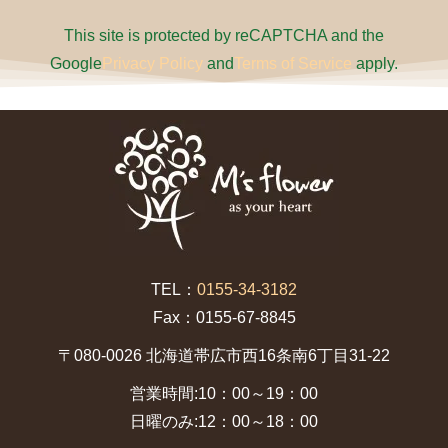
This site is protected by reCAPTCHA and the
Google
Privacy Policy
and
Terms of Service
apply.
TEL：
0155-34-3182
Fax：0155-67-8845
〒080-0026 北海道帯広市西16条南6丁目31-22
営業時間:10：00～19：00
日曜のみ:12：00～18：00