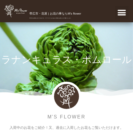
帯広市・花屋 | お花の事ならM's flower
帯広市のお花屋さんM's flowerです。フラワーギフトなどあなたの気持ちを真心こめて宅配いたします。
ラナンキュラス・ポムロール
M'S FLOWER
入荷中のお花をご紹介！又、過去に入荷したお花もご覧いただけます。