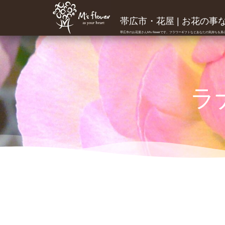
帯広市・花屋 | お花の事ならM
帯広市のお花屋さんM's flowerです。フラワーギフトなどあなたの気持ちを
ラ