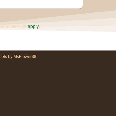
ms of Service
apply.
eets by MsFlower88