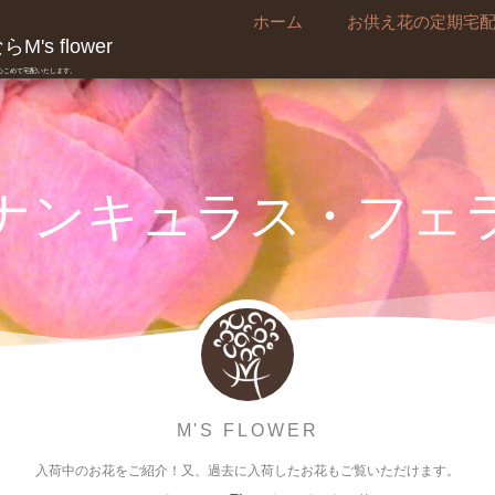
ホーム
お供え花の定期宅
's flower
真心こめて宅配いたします。
ナンキュラス・フェ
M'S FLOWER
入荷中のお花をご紹介！又、過去に入荷したお花もご覧いただけます。