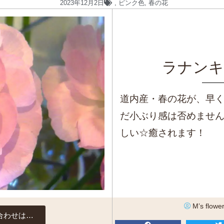
2023年12月2日
,
ピンク色
,
春の花
ラナンキ
道内産・春の花が、早
だ小ぶり感は否めませ
しい☆癒されます！
M’s flowe
合わせは…