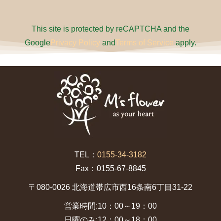
This site is protected by reCAPTCHA and the
Google
Privacy Policy
and
Terms of Service
apply.
TEL：
0155-34-3182
Fax：0155-67-8845
〒080-0026 北海道帯広市西16条南6丁目31-22
営業時間:10：00～19：00
日曜のみ:12：00～18：00