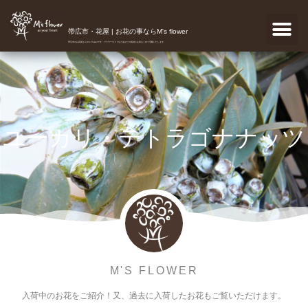
帯広市・花屋 | お花の事ならM's flower
帯広市のお花屋さんM's flowerです。フラワーギフトなどあなたの気持ちを真心こめて宅配いたします。
ユーカリ・テトラゴナナッツ
M'S FLOWER
入荷中のお花をご紹介！又、過去に入荷したお花もご覧いただけます。