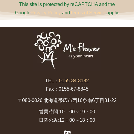
This site is protected by reCAPTCHA and the
Google
Privacy Policy
and
Terms of Service
apply.
TEL：
0155-34-3182
Fax：0155-67-8845
〒080-0026 北海道帯広市西16条南6丁目31-22
営業時間:10：00～19：00
日曜のみ:12：00～18：00