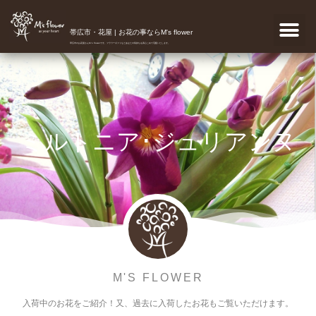
帯広市・花屋 | お花の事ならM's flower
帯広市のお花屋さんM's flowerです。フラワーギフトなどあなたの気持ちを真心こめて宅配いたします。
ミルトニア･ジュリアンヌ
M'S FLOWER
入荷中のお花をご紹介！又、過去に入荷したお花もご覧いただけます。