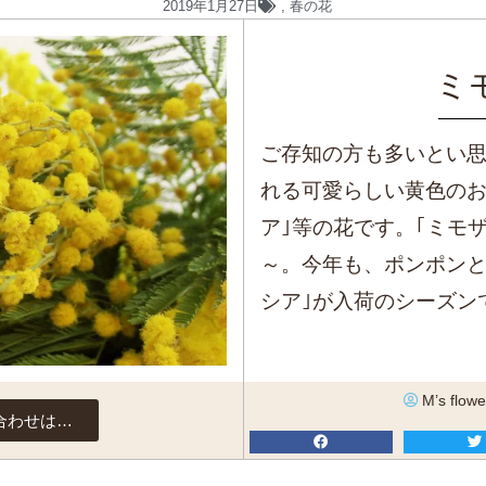
2019年1月27日
,
春の花
ミ
ご存知の方も多いとい思
れる可愛らしい黄色のお
ア｣等の花です。｢ミモ
～。今年も、ポンポンと
シア｣が入荷のシーズン
M’s flowe
合わせは…