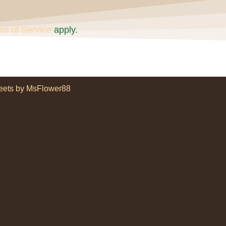
ms of Service
apply.
eets by MsFlower88