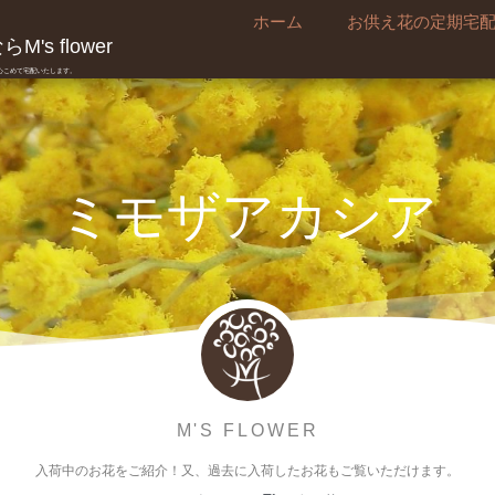
ホーム
お供え花の定期宅
's flower
真心こめて宅配いたします。
ミモザアカシア
M'S FLOWER
入荷中のお花をご紹介！又、過去に入荷したお花もご覧いただけます。