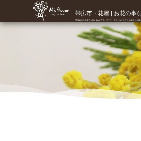
帯広市・花屋 | お花の事ならM
帯広市のお花屋さんM's flowerです。フラワーギフトなどあなたの気持ちを