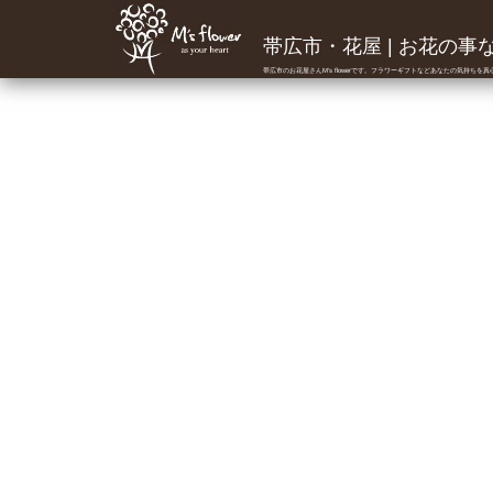
帯広市・花屋 | お花の事ならM
帯広市のお花屋さんM's flowerです。フラワーギフトなどあなたの気持ちを
マリン