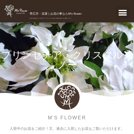
帯広市・花屋 | お花の事ならM's flower
帯広市のお花屋さんM's flowerです。フラワーギフトなどあなたの気持ちを真心こめて宅配いたします。
プリンセチア・クリスタルス
ノー
M'S FLOWER
入荷中のお花をご紹介！又、過去に入荷したお花もご覧いただけます。