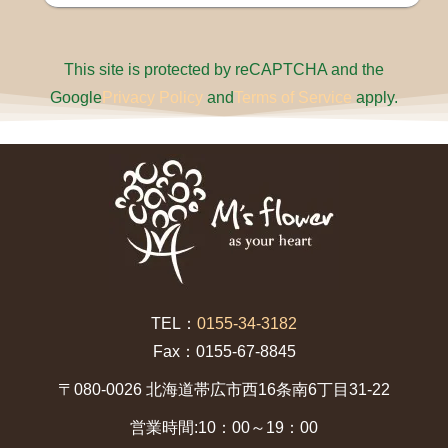
This site is protected by reCAPTCHA and the
Google
Privacy Policy
and
Terms of Service
apply.
TEL：
0155-34-3182
Fax：0155-67-8845
〒080-0026 北海道帯広市西16条南6丁目31-22
営業時間:10：00～19：00