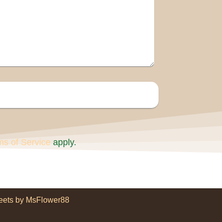
ms of Service
apply.
eets by MsFlower88