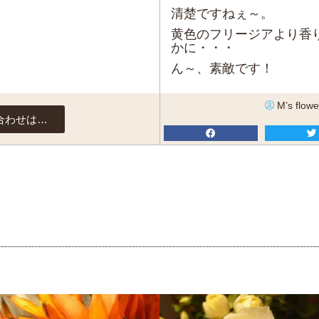
清楚ですねぇ～。
黄色のフリージアより香
かに・・・
ん～、素敵です！
M’s flowe
合わせは…