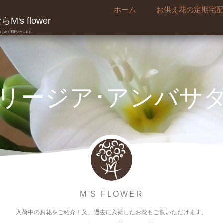
ホーム
お供え花の定期宅
's flower
真心こめて宅配いたします。
リージア･アンバサ
M'S FLOWER
入荷中のお花をご紹介！又、過去に入荷したお花もご覧いただけます。