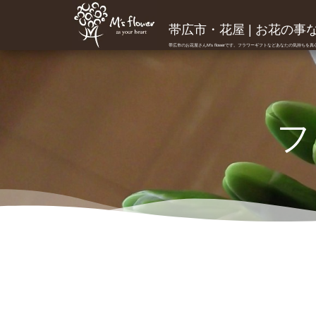
帯広市・花屋 | お花の事ならM
帯広市のお花屋さんM's flowerです。フラワーギフトなどあなたの気持ちを
フ