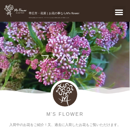
帯広市・花屋 | お花の事ならM's flower
帯広市のお花屋さんM's flowerです。フラワーギフトなどあなたの気持ちを真心こめて宅配いたします。
フジバカマ
M'S FLOWER
入荷中のお花をご紹介！又、過去に入荷したお花もご覧いただけます。