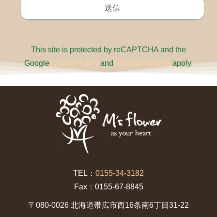
This site is protected by reCAPTCHA and the
Google
Privacy Policy
and
Terms of Service
apply.
TEL：
0155-34-3182
Fax：0155-67-8845
〒080-0026 北海道帯広市西16条南6丁目31-22