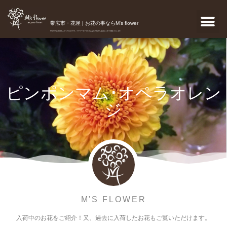
帯広市・花屋 | お花の事ならM's flower
帯広市のお花屋さんM's flowerです。フラワーギフトなどあなたの気持ちを真心こめて宅配いたします。
ピンポンマム･オペラオレン
ジ
M'S FLOWER
入荷中のお花をご紹介！又、過去に入荷したお花もご覧いただけます。