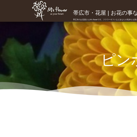
帯広市・花屋 | お花の事ならM
帯広市のお花屋さんM's flowerです。フラワーギフトなどあなたの気持ちを
ピン