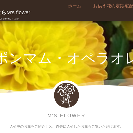
ホーム
お供え花の定期宅
's flower
真心こめて宅配いたします。
ポンマム・オペラオ
M'S FLOWER
入荷中のお花をご紹介！又、過去に入荷したお花もご覧いただけます。