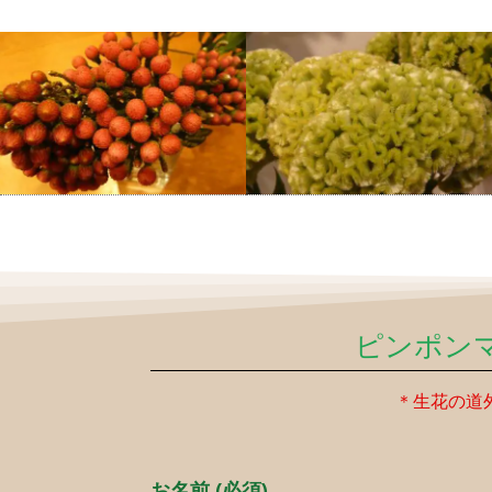
ピンポン
＊生花の道
お名前 (必須)