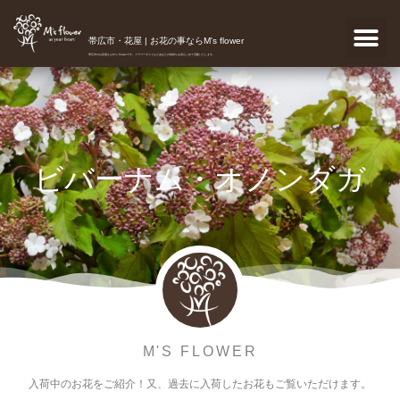
帯広市・花屋 | お花の事ならM's flower
帯広市のお花屋さんM's flowerです。フラワーギフトなどあなたの気持ちを真心こめて宅配いたします。
ビバーナム・オノンダガ
M'S FLOWER
入荷中のお花をご紹介！又、過去に入荷したお花もご覧いただけます。