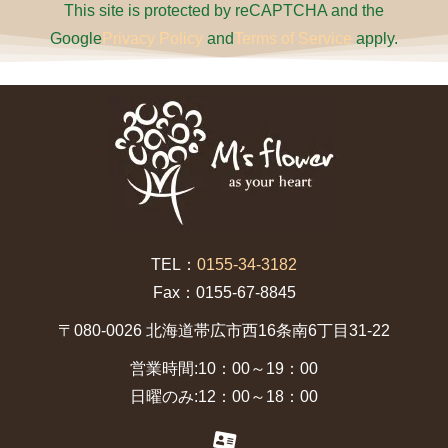
This site is protected by reCAPTCHA and the
Google
Privacy Policy
and
Terms of Service
apply.
TEL：
0155-34-3182
Fax：0155-67-8845
〒080-0026 北海道帯広市西16条南6丁目31-22
営業時間:10：00～19：00
日曜のみ:12：00～18：00