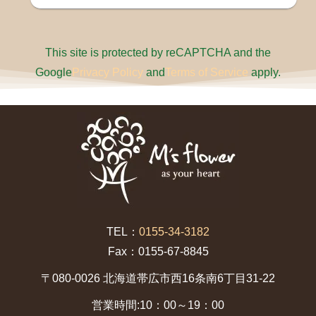
This site is protected by reCAPTCHA and the
Google
Privacy Policy
and
Terms of Service
apply.
TEL：
0155-34-3182
Fax：0155-67-8845
〒080-0026 北海道帯広市西16条南6丁目31-22
営業時間:10：00～19：00