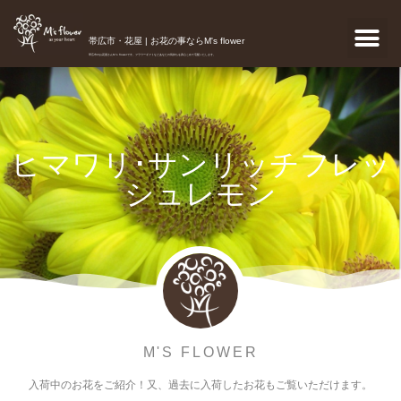
帯広市・花屋 | お花の事ならM's flower
帯広市のお花屋さんM's flowerです。フラワーギフトなどあなたの気持ちを真心こめて宅配いたします。
ヒマワリ･サンリッチフレッ
シュレモン
M'S FLOWER
入荷中のお花をご紹介！又、過去に入荷したお花もご覧いただけます。