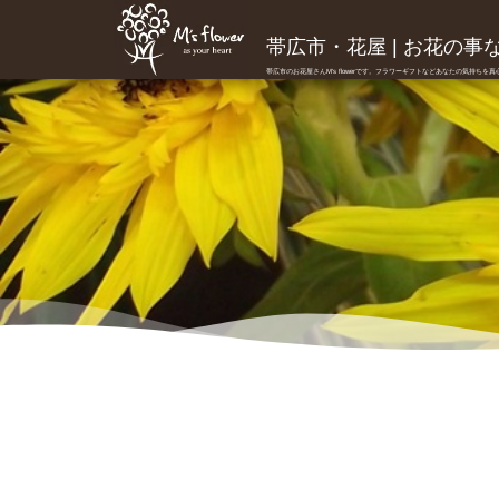
帯広市・花屋 | お花の事ならM
帯広市のお花屋さんM's flowerです。フラワーギフトなどあなたの気持ちを