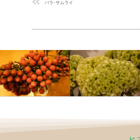
バラ･サムライ
ヒ