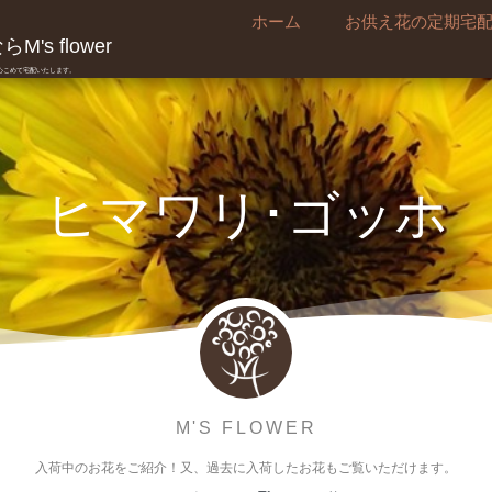
ホーム
お供え花の定期宅
's flower
真心こめて宅配いたします。
ヒマワリ･ゴッホ
M'S FLOWER
入荷中のお花をご紹介！又、過去に入荷したお花もご覧いただけます。