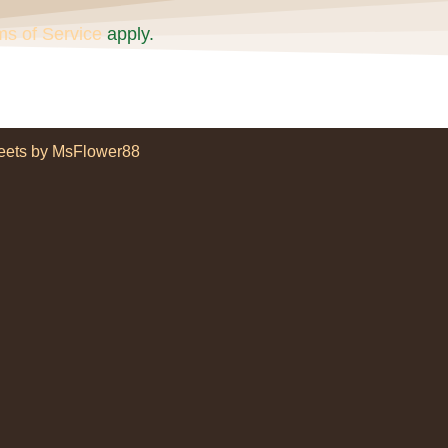
ms of Service
apply.
eets by MsFlower88