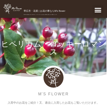
帯広市・花屋 | お花の事ならM's flower
帯広市のお花屋さんM's flowerです。フラワーギフトなどあなたの気持ちを真心こめて宅配いたします。
ヒペリカム・ロッキーロマン
ス
M'S FLOWER
入荷中のお花をご紹介！又、過去に入荷したお花もご覧いただけます。