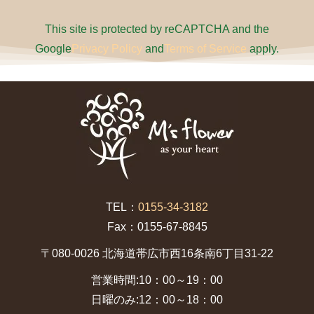
This site is protected by reCAPTCHA and the
Google
Privacy Policy
and
Terms of Service
apply.
TEL：
0155-34-3182
Fax：0155-67-8845
〒080-0026 北海道帯広市西16条南6丁目31-22
営業時間:10：00～19：00
日曜のみ:12：00～18：00