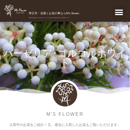
帯広市・花屋 | お花の事ならM's flower
帯広市のお花屋さんM's flowerです。フラワーギフトなどあなたの気持ちを真心こめて宅配いたします。
バーゼリア･コルコルホワイ
ト
M'S FLOWER
入荷中のお花をご紹介！又、過去に入荷したお花もご覧いただけます。