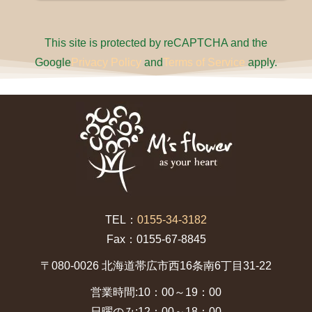
This site is protected by reCAPTCHA and the
Google
Privacy Policy
and
Terms of Service
apply.
TEL：
0155-34-3182
Fax：0155-67-8845
〒080-0026 北海道帯広市西16条南6丁目31-22
営業時間:10：00～19：00
日曜のみ:12：00～18：00