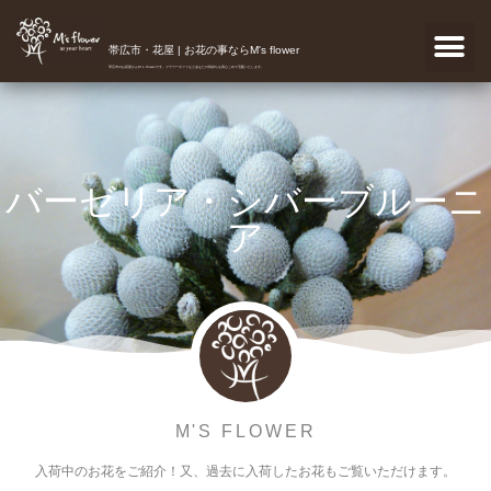
帯広市・花屋 | お花の事ならM's flower
帯広市のお花屋さんM's flowerです。フラワーギフトなどあなたの気持ちを真心こめて宅配いたします。
バーゼリア・シバーブルーニ
ア
M'S FLOWER
入荷中のお花をご紹介！又、過去に入荷したお花もご覧いただけます。