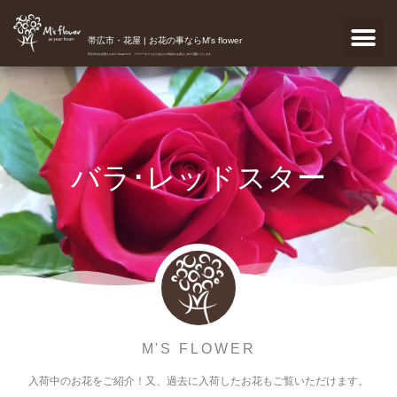
帯広市・花屋 | お花の事ならM's flower
帯広市のお花屋さんM's flowerです。フラワーギフトなどあなたの気持ちを真心こめて宅配いたします。
バラ･レッドスター
M'S FLOWER
入荷中のお花をご紹介！又、過去に入荷したお花もご覧いただけます。