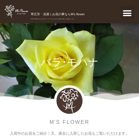
帯広市・花屋 | お花の事ならM's flower
帯広市のお花屋さんM's flowerです。フラワーギフトなどあなたの気持ちを真心こめて宅配いたします。
バラ･モハナ
M'S FLOWER
入荷中のお花をご紹介！又、過去に入荷したお花もご覧いただけます。