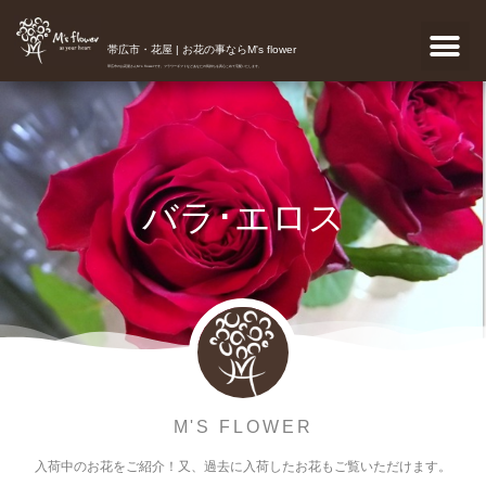
帯広市・花屋 | お花の事ならM's flower
帯広市のお花屋さんM's flowerです。フラワーギフトなどあなたの気持ちを真心こめて宅配いたします。
バラ･エロス
M'S FLOWER
入荷中のお花をご紹介！又、過去に入荷したお花もご覧いただけます。