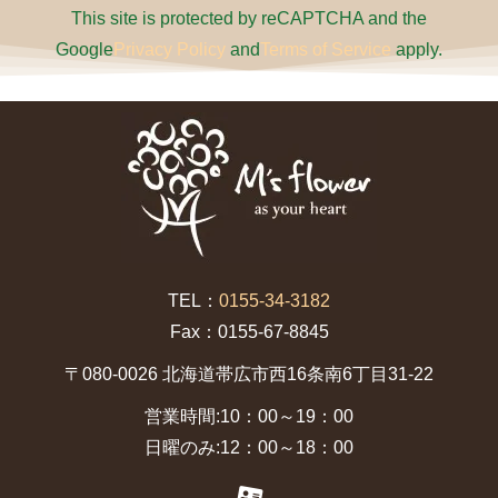
This site is protected by reCAPTCHA and the
Google
Privacy Policy
and
Terms of Service
apply.
TEL：
0155-34-3182
Fax：0155-67-8845
〒080-0026 北海道帯広市西16条南6丁目31-22
営業時間:10：00～19：00
日曜のみ:12：00～18：00