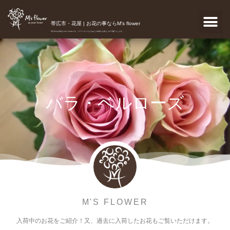
帯広市・花屋 | お花の事ならM's flower
帯広市のお花屋さんM's flowerです。フラワーギフトなどあなたの気持ちを真心こめて宅配いたします。
バラ・ベルローズ
M'S FLOWER
入荷中のお花をご紹介！又、過去に入荷したお花もご覧いただけます。