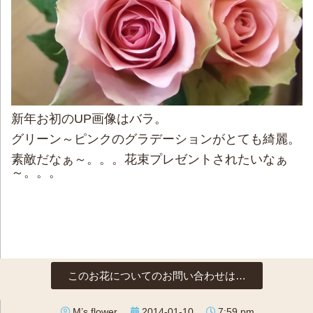
新年お初のUP画像はバラ。
グリーン～ピンクのグラデーションがとても綺麗。
素敵だなぁ～。。。花束プレゼントされたいなぁ
～。。。
このお花についてのお問い合わせは…
M’s flower
2014-01-10
7:59 pm