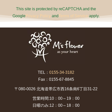
This site is protected by reCAPTCHA and the
Google
Privacy Policy
and
Terms of Service
apply.
TEL：
0155-34-3182
Fax：0155-67-8845
〒080-0026 北海道帯広市西16条南6丁目31-22
営業時間:10：00～19：00
日曜のみ:12：00～18：00