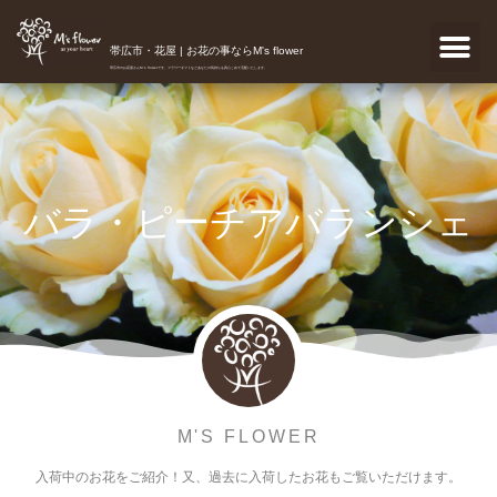
帯広市・花屋 | お花の事ならM's flower
帯広市のお花屋さんM's flowerです。フラワーギフトなどあなたの気持ちを真心こめて宅配いたします。
バラ・ピーチアバランシェ
M'S FLOWER
入荷中のお花をご紹介！又、過去に入荷したお花もご覧いただけます。